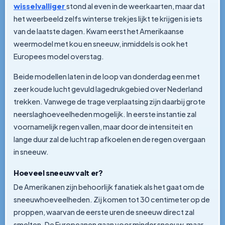
wisselvalliger
stond al even in de weerkaarten, maar dat
het weerbeeld zelfs winterse trekjes lijkt te krijgen is iets
van de laatste dagen. Kwam eerst het Amerikaanse
weermodel met kou en sneeuw, inmiddels is ook het
Europees model overstag.
Beide modellen laten in de loop van donderdag een met
zeer koude lucht gevuld lagedrukgebied over Nederland
trekken. Vanwege de trage verplaatsing zijn daarbij grote
neerslaghoeveelheden mogelijk. In eerste instantie zal
voornamelijk regen vallen, maar door de intensiteit en
lange duur zal de lucht rap afkoelen en de regen overgaan
in sneeuw.
Hoeveel sneeuw valt er?
De Amerikanen zijn behoorlijk fanatiek als het gaat om de
sneeuwhoeveelheden. Zij komen tot 30 centimeter op de
proppen, waarvan de eerste uren de sneeuw direct zal
smelten. De Europeanen gaan voor minder sneeuw, maar