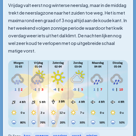
Vrijdag valt eerst nog winterse neerslag, maar in de middag
trekt de neerslagzone naar het zuiden toe weg. Het is met
maxima rond een graad of 3 nog altijd aan de koude kant. In
het weekend volgen zonnige periode waardoor het kwik
overdag weer iets uit het dal klimt. De nachten lijken nog
wel zeer koud te verlopen met op uitgebreide schaal
matige vorst.
kou
sneeuw
voorjaar
vorst
winter
Tags