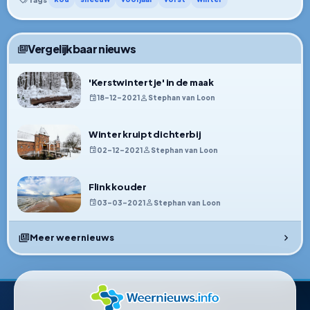
Vergelijkbaar nieuws
'Kerstwintertje' in de maak
18–12–2021
Stephan van Loon
Winter kruipt dichterbij
02–12–2021
Stephan van Loon
Flink kouder
03–03–2021
Stephan van Loon
Meer weernieuws
Weernieuws.info