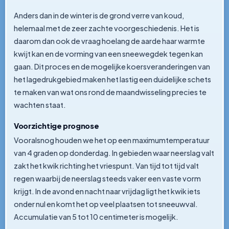
Anders dan in de winter is de grond verre van koud,
helemaal met de zeer zachte voorgeschiedenis. Het is
daarom dan ook de vraag hoelang de aarde haar warmte
kwijt kan en de vorming van een sneewegdek tegen kan
gaan. Dit proces en de mogelijke koersveranderingen van
het lagedrukgebied maken het lastig een duidelijke schets
te maken van wat ons rond de maandwisseling precies te
wachten staat.
Voorzichtige prognose
Vooralsnog houden we het op een maximumtemperatuur
van 4 graden op donderdag. In gebieden waar neerslag valt
zakt het kwik richting het vriespunt. Van tijd tot tijd valt
regen waarbij de neerslag steeds vaker een vaste vorm
krijgt. In de avond en nacht naar vrijdag ligt het kwik iets
onder nul en komt het op veel plaatsen tot sneeuwval.
Accumulatie van 5 tot 10 centimeter is mogelijk.