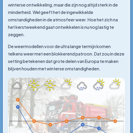
winterse ontwikkeling, maar die zijn nog altijd sterk in de
minderheid. Wel geeft het de ingewikkelde
omstandigheden in de atmosfeer weer. Hoe het zich na
het kerstweekend gaat ontwikkelen is nu nog lastig te
zeggen.
De weermodellen voor de ultra lange termijn komen
telkens weer met een blokkerend patroon. Dat zou in deze
setting betekenen dat grote delen van Europa te maken
blijven houden met winterse omstandigheden.