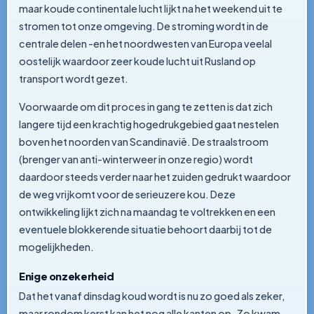
maar koude continentale lucht lijkt na het weekend uit te
stromen tot onze omgeving. De stroming wordt in de
centrale delen -en het noordwesten van Europa veelal
oostelijk waardoor zeer koude lucht uit Rusland op
transport wordt gezet.
Voorwaarde om dit proces in gang te zetten is dat zich
langere tijd een krachtig hogedrukgebied gaat nestelen
boven het noorden van Scandinavië. De straalstroom
(brenger van anti-winterweer in onze regio) wordt
daardoor steeds verder naar het zuiden gedrukt waardoor
de weg vrijkomt voor de serieuzere kou. Deze
ontwikkeling lijkt zich na maandag te voltrekken en een
eventuele blokkerende situatie behoort daarbij tot de
mogelijkheden.
Enige onzekerheid
Dat het vanaf dinsdag koud wordt is nu zo goed als zeker,
maar rondom kerst kan het nog alle kanten op. Zo kwam