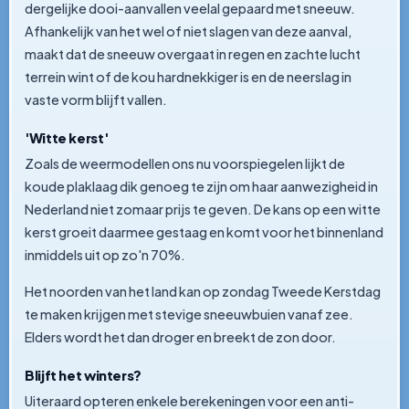
dergelijke dooi-aanvallen veelal gepaard met sneeuw.
Afhankelijk van het wel of niet slagen van deze aanval,
maakt dat de sneeuw overgaat in regen en zachte lucht
terrein wint of de kou hardnekkiger is en de neerslag in
vaste vorm blijft vallen.
'Witte kerst'
Zoals de weermodellen ons nu voorspiegelen lijkt de
koude plaklaag dik genoeg te zijn om haar aanwezigheid in
Nederland niet zomaar prijs te geven. De kans op een witte
kerst groeit daarmee gestaag en komt voor het binnenland
inmiddels uit op zo'n 70%.
Het noorden van het land kan op zondag Tweede Kerstdag
te maken krijgen met stevige sneeuwbuien vanaf zee.
Elders wordt het dan droger en breekt de zon door.
Blijft het winters?
Uiteraard opteren enkele berekeningen voor een anti-