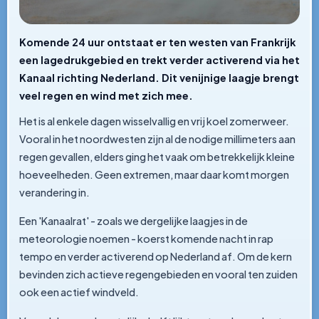
Komende 24 uur ontstaat er ten westen van Frankrijk
een lagedrukgebied en trekt verder activerend via het
Kanaal richting Nederland. Dit venijnige laagje brengt
veel regen en wind met zich mee.
Het is al enkele dagen wisselvallig en vrij koel zomerweer.
Vooral in het noordwesten zijn al de nodige millimeters aan
regen gevallen, elders ging het vaak om betrekkelijk kleine
hoeveelheden. Geen extremen, maar daar komt morgen
verandering in.
Een 'Kanaalrat' - zoals we dergelijke laagjes in de
meteorologie noemen - koerst komende nacht in rap
tempo en verder activerend op Nederland af. Om de kern
bevinden zich actieve regengebieden en vooral ten zuiden
ook een actief windveld.