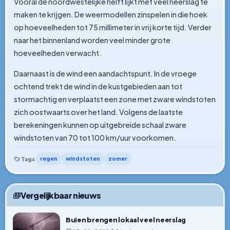
Vooral de noordwestelijke helft lijkt met veel neerslag te
maken te krijgen. De weermodellen zinspelen in die hoek
op hoeveelheden tot 75 millimeter in vrij korte tijd. Verder
naar het binnenland worden veel minder grote
hoeveelheden verwacht.
Daarnaast is de wind een aandachtspunt. In de vroege
ochtend trekt de wind in de kustgebieden aan tot
stormachtig en verplaatst een zone met zware windstoten
zich oostwaarts over het land. Volgens de laatste
berekeningen kunnen op uitgebreide schaal zware
windstoten van 70 tot 100 km/uur voorkomen.
regen
windstoten
zomer
Tags
Vergelijkbaar nieuws
Buien brengen lokaal veel neerslag