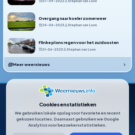
07–09–2022
Stephan van Loon
Overgang naar koeler zomerweer
24–06–2023
Stephan van Loon
Flinke plons regen voor het zuidoosten
21–06–2023
Stephan van Loon
Meer weernieuws
Weernieuws.info
Cookies en statistieken
© Copyright 2021-2026 • Weernieuws.info. Alle rechten
We gebruiken lokale opslag voor favoriete en recent
voorbehouden.
gekozen locaties. Daarnaast gebruiken we Google
Analytics voor bezoekersstatistieken.
KVK nummer:
81880480
.