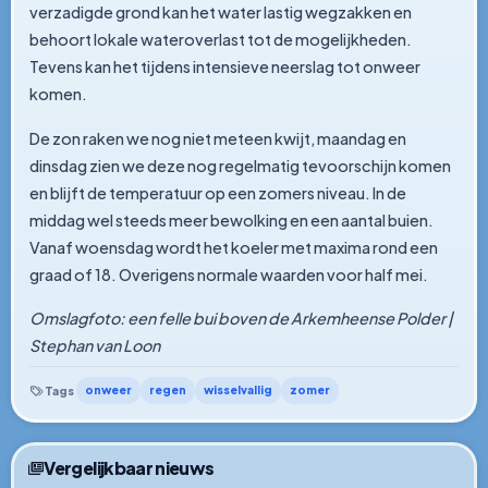
verzadigde grond kan het water lastig wegzakken en
behoort lokale wateroverlast tot de mogelijkheden.
Tevens kan het tijdens intensieve neerslag tot onweer
komen.
De zon raken we nog niet meteen kwijt, maandag en
dinsdag zien we deze nog regelmatig tevoorschijn komen
en blijft de temperatuur op een zomers niveau. In de
middag wel steeds meer bewolking en een aantal buien.
Vanaf woensdag wordt het koeler met maxima rond een
graad of 18. Overigens normale waarden voor half mei.
Omslagfoto: een felle bui boven de Arkemheense Polder |
Stephan van Loon
onweer
regen
wisselvallig
zomer
Tags
Vergelijkbaar nieuws