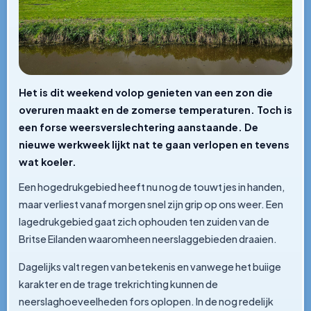
Het is dit weekend volop genieten van een zon die
overuren maakt en de zomerse temperaturen. Toch is
een forse weersverslechtering aanstaande. De
nieuwe werkweek lijkt nat te gaan verlopen en tevens
wat koeler.
Een hogedrukgebied heeft nu nog de touwtjes in handen,
maar verliest vanaf morgen snel zijn grip op ons weer. Een
lagedrukgebied gaat zich ophouden ten zuiden van de
Britse Eilanden waaromheen neerslaggebieden draaien.
Dagelijks valt regen van betekenis en vanwege het buiige
karakter en de trage trekrichting kunnen de
neerslaghoeveelheden fors oplopen. In de nog redelijk