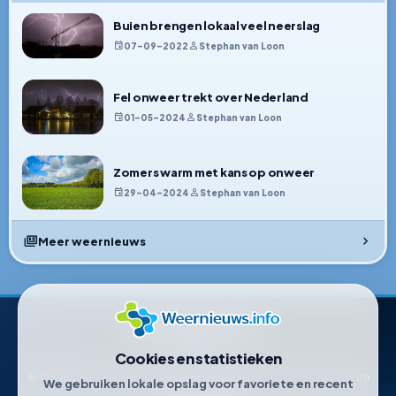
Buien brengen lokaal veel neerslag
07–09–2022
Stephan van Loon
Fel onweer trekt over Nederland
01–05–2024
Stephan van Loon
Zomers warm met kans op onweer
29–04–2024
Stephan van Loon
Meer weernieuws
Weernieuws.info
Cookies en statistieken
© Copyright 2021-2026 • Weernieuws.info. Alle rechten
We gebruiken lokale opslag voor favoriete en recent
voorbehouden.