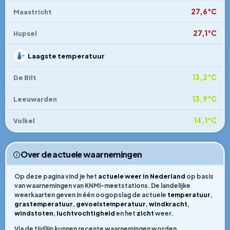
27,6°C
Maastricht
27,1°C
Hupsel
Laagste temperatuur
13,2°C
De Bilt
13,9°C
Leeuwarden
14,1°C
Volkel
Over de actuele waarnemingen
Op deze pagina vind je het
actuele weer in Nederland
op basis
van waarnemingen van KNMI-meetstations. De landelijke
weerkaarten geven in één oogopslag de actuele
temperatuur
,
grastemperatuur
,
gevoelstemperatuur
,
windkracht
,
windstoten
,
luchtvochtigheid
en het
zicht
weer.
Via de tijdlijn kunnen recente waarnemingen worden