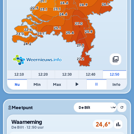
0
12:10
12:20
12:30
12:40
12:50
Nu
Min
Max
Info
Meetpunt
Waarneming
24,6
°
De Bilt · 12:50 uur