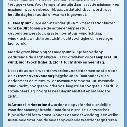
teruggekeken. Voor temperatuur zijn daarnaast de minimum- en
maximumwaarden beschikbaar, zodat zichtbaar wordt waar
het die dag het koudst en warmst is geweest.
Bij
Meetpunt
kun je een afzonderlijk KNMI-meetstation kiezen.
Voor
De Bilt
tonen we de actuele temperatuur,
gevoelstemperatuur, grastemperatuur, windrichting,
windkracht, windstoten, zicht, luchtvochtigheid, neerslag en
luchtdruk.
Met de grafiekknop bij het meetpunt kun je het verloop
gedurende de dag bekijken. Er zijn grafieken voor
temperatuur
,
wind
,
luchtvochtigheid
,
zicht
,
luchtdruk
en
neerslag
.
Naast de actuele waarden worden voor ieder meetstation ook
de
extremen van vandaag
bijgehouden. Daaronder vallen
onder meer de minimum- en maximumtemperatuur, maximale
windkracht, hoogste windstoot, laagste en hoogste luchtdruk,
totale neerslag, hoogste neerslagintensiteit en het laagste
zicht.
In
Actueel in Nederland
worden de opvallendste landelijke
waarden samengebracht. Daardoor is snel te zien waar het
bijvoorbeeld het warmst, koudst of meest winderig is en welke
KNMI-meetstations de meest opvallende waarden registreren.