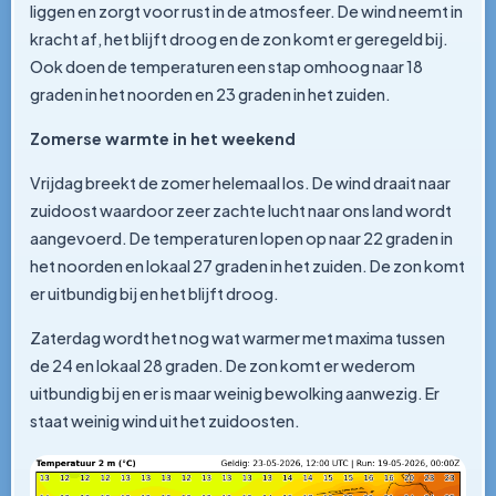
liggen en zorgt voor rust in de atmosfeer. De wind neemt in
kracht af, het blijft droog en de zon komt er geregeld bij.
Ook doen de temperaturen een stap omhoog naar 18
graden in het noorden en 23 graden in het zuiden.
Zomerse warmte in het weekend
Vrijdag breekt de zomer helemaal los. De wind draait naar
zuidoost waardoor zeer zachte lucht naar ons land wordt
aangevoerd. De temperaturen lopen op naar 22 graden in
het noorden en lokaal 27 graden in het zuiden. De zon komt
er uitbundig bij en het blijft droog.
Zaterdag wordt het nog wat warmer met maxima tussen
de 24 en lokaal 28 graden. De zon komt er wederom
uitbundig bij en er is maar weinig bewolking aanwezig. Er
staat weinig wind uit het zuidoosten.