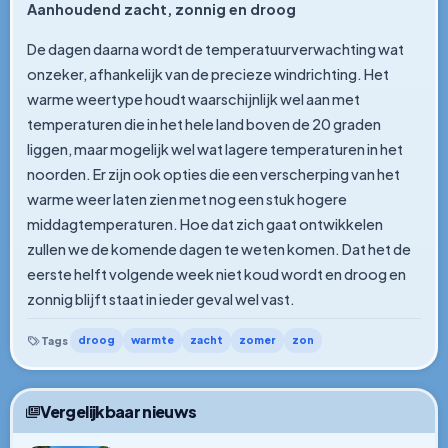
Aanhoudend zacht, zonnig en droog
De dagen daarna wordt de temperatuurverwachting wat
onzeker, afhankelijk van de precieze windrichting. Het
warme weertype houdt waarschijnlijk wel aan met
temperaturen die in het hele land boven de 20 graden
liggen, maar mogelijk wel wat lagere temperaturen in het
noorden. Er zijn ook opties die een verscherping van het
warme weer laten zien met nog een stuk hogere
middagtemperaturen. Hoe dat zich gaat ontwikkelen
zullen we de komende dagen te weten komen. Dat het de
eerste helft volgende week niet koud wordt en droog en
zonnig blijft staat in ieder geval wel vast.
droog
warmte
zacht
zomer
zon
Tags
Vergelijkbaar nieuws