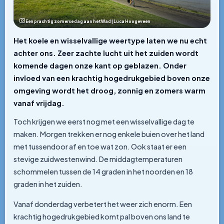
Een prachtig zomerse dag aan het Wad | Luca Hoogeveen
Het koele en wisselvallige weertype laten we nu echt
achter ons. Zeer zachte lucht uit het zuiden wordt
komende dagen onze kant op geblazen. Onder
invloed van een krachtig hogedrukgebied boven onze
omgeving wordt het droog, zonnig en zomers warm
vanaf vrijdag.
Toch krijgen we eerst nog met een wisselvallige dag te
maken. Morgen trekken er nog enkele buien over het land
met tussendoor af en toe wat zon. Ook staat er een
stevige zuidwestenwind. De middagtemperaturen
schommelen tussen de 14 graden in het noorden en 18
graden in het zuiden.
Vanaf donderdag verbetert het weer zich enorm. Een
krachtig hogedrukgebied komt pal boven ons land te