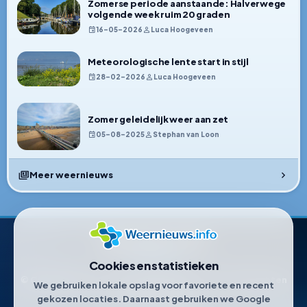
Zomerse periode aanstaande: Halverwege
volgende week ruim 20 graden
16–05–2026
Luca Hoogeveen
Meteorologische lente start in stijl
28–02–2026
Luca Hoogeveen
Zomer geleidelijk weer aan zet
05–08–2025
Stephan van Loon
Meer weernieuws
Weernieuws.info
Cookies en statistieken
© Copyright 2021-2026 • Weernieuws.info. Alle rechten
We gebruiken lokale opslag voor favoriete en recent
voorbehouden.
gekozen locaties. Daarnaast gebruiken we Google