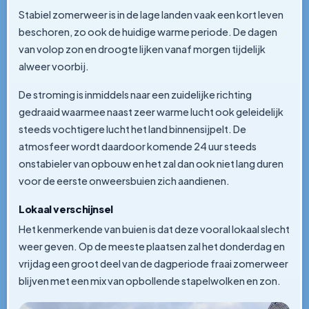
Stabiel zomerweer is in de lage landen vaak een kort leven
beschoren, zo ook de huidige warme periode. De dagen
van volop zon en droogte lijken vanaf morgen tijdelijk
alweer voorbij.
De stroming is inmiddels naar een zuidelijke richting
gedraaid waarmee naast zeer warme lucht ook geleidelijk
steeds vochtigere lucht het land binnensijpelt. De
atmosfeer wordt daardoor komende 24 uur steeds
onstabieler van opbouw en het zal dan ook niet lang duren
voor de eerste onweersbuien zich aandienen.
Lokaal verschijnsel
Het kenmerkende van buien is dat deze vooral lokaal slecht
weer geven. Op de meeste plaatsen zal het donderdag en
vrijdag een groot deel van de dagperiode fraai zomerweer
blijven met een mix van opbollende stapelwolken en zon.