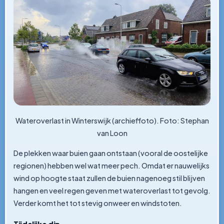
Wateroverlast in Winterswijk (archieffoto). Foto: Stephan
van Loon
De plekken waar buien gaan ontstaan (vooral de oostelijke
regionen) hebben wel wat meer pech. Omdat er nauwelijks
wind op hoogte staat zullen de buien nagenoeg stil blijven
hangen en veel regen geven met wateroverlast tot gevolg.
Verder komt het tot stevig onweer en windstoten.
Tijdelijke dip