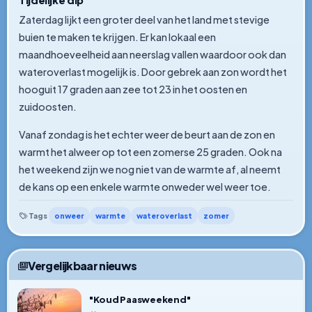
Zaterdag lijkt een groter deel van het land met stevige
buien te maken te krijgen. Er kan lokaal een
maandhoeveelheid aan neerslag vallen waardoor ook dan
wateroverlast mogelijk is. Door gebrek aan zon wordt het
hooguit 17 graden aan zee tot 23 in het oosten en
zuidoosten.
Vanaf zondag is het echter weer de beurt aan de zon en
warmt het alweer op tot een zomerse 25 graden. Ook na
het weekend zijn we nog niet van de warmte af, al neemt
de kans op een enkele warmte onweder wel weer toe.
onweer
warmte
wateroverlast
zomer
Tags
Vergelijkbaar nieuws
"Koud Paasweekend"