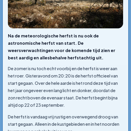
Na de meteorologische herfst is nu ook de
astronomische herfst van start. De
weersverwachtingen voor de komende tijd zien er
best aardig en allesbehalve herfstachtig uit.
De zomer is nu toch echt voorbij en de herfst is weer aan
het roer. Gisteravond om 20:20 is de herfst officieel van
start gegaan. Over de hele aarde is het rond deze tijd van
het jaar ongeveer even lang licht en donker, doordat de
zon recht boven de evenaar staat. De herfst begint bijna
altijd op 22 of 23 september.
De herfst is vandaag vrij rustig en overwegend droog van
start gegaan. Alleen in de kustgebieden en in het noorden