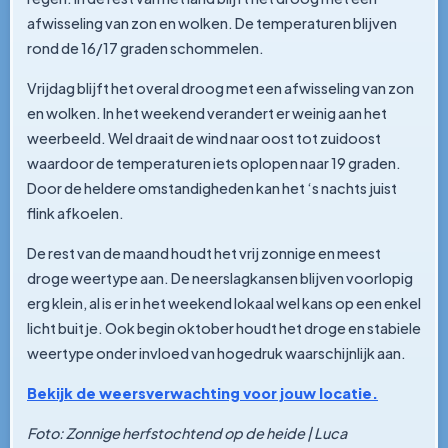
afwisseling van zon en wolken. De temperaturen blijven
rond de 16/17 graden schommelen.
Vrijdag blijft het overal droog met een afwisseling van zon
en wolken. In het weekend verandert er weinig aan het
weerbeeld. Wel draait de wind naar oost tot zuidoost
waardoor de temperaturen iets oplopen naar 19 graden.
Door de heldere omstandigheden kan het ‘s nachts juist
flink afkoelen.
De rest van de maand houdt het vrij zonnige en meest
droge weertype aan. De neerslagkansen blijven voorlopig
erg klein, al is er in het weekend lokaal wel kans op een enkel
licht buitje. Ook begin oktober houdt het droge en stabiele
weertype onder invloed van hogedruk waarschijnlijk aan.
Bekijk de weersverwachting voor jouw locatie.
Foto: Zonnige herfstochtend op de heide | Luca