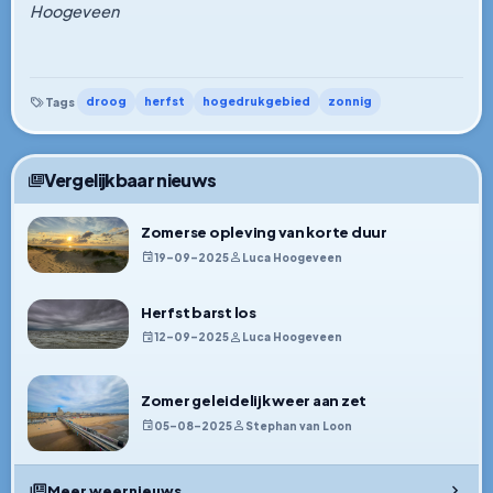
Hoogeveen
droog
herfst
hogedrukgebied
zonnig
Tags
Vergelijkbaar nieuws
Zomerse opleving van korte duur
19–09–2025
Luca Hoogeveen
Herfst barst los
12–09–2025
Luca Hoogeveen
Zomer geleidelijk weer aan zet
05–08–2025
Stephan van Loon
Meer weernieuws