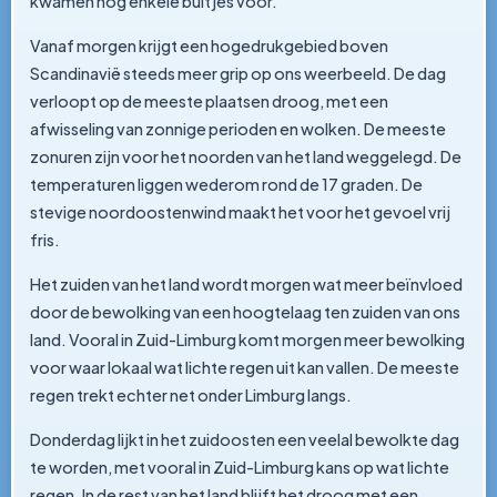
kwamen nog enkele buitjes voor.
Vanaf morgen krijgt een hogedrukgebied boven
Scandinavië steeds meer grip op ons weerbeeld. De dag
verloopt op de meeste plaatsen droog, met een
afwisseling van zonnige perioden en wolken. De meeste
zonuren zijn voor het noorden van het land weggelegd. De
temperaturen liggen wederom rond de 17 graden. De
stevige noordoostenwind maakt het voor het gevoel vrij
fris.
Het zuiden van het land wordt morgen wat meer beïnvloed
door de bewolking van een hoogtelaag ten zuiden van ons
land. Vooral in Zuid-Limburg komt morgen meer bewolking
voor waar lokaal wat lichte regen uit kan vallen. De meeste
regen trekt echter net onder Limburg langs.
Donderdag lijkt in het zuidoosten een veelal bewolkte dag
te worden, met vooral in Zuid-Limburg kans op wat lichte
regen. In de rest van het land blijft het droog met een