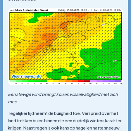
Een stevige wind brengt kou en wisselvalligheid met zich
mee.
Tegelijkertijd neemt de buiigheid toe. Verspreid over het
land trekken buien binnen die een duidelijk winters karakter
krijgen. Naast regen is ook kans op hagel en natte sneeuw,