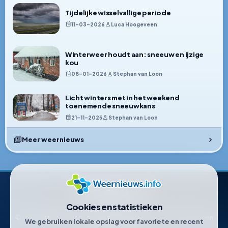
Tijdelijke wisselvallige periode
11–03–2026
Luca Hoogeveen
Winterweer houdt aan: sneeuw en ijzige
kou
08–01–2026
Stephan van Loon
Licht winters met in het weekend
toenemende sneeuwkans
21–11–2025
Stephan van Loon
Meer weernieuws
Weernieuws.info
Cookies en statistieken
© Copyright 2021-2026 • Weernieuws.info. Alle rechten
We gebruiken lokale opslag voor favoriete en recent
voorbehouden.