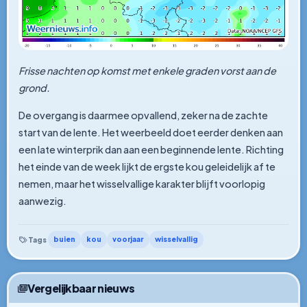
Frisse nachten op komst met enkele graden vorst aan de
grond.
De overgang is daarmee opvallend, zeker na de zachte
start van de lente. Het weerbeeld doet eerder denken aan
een late winterprik dan aan een beginnende lente. Richting
het einde van de week lijkt de ergste kou geleidelijk af te
nemen, maar het wisselvallige karakter blijft voorlopig
aanwezig.
buien
kou
voorjaar
wisselvallig
Tags
Vergelijkbaar nieuws