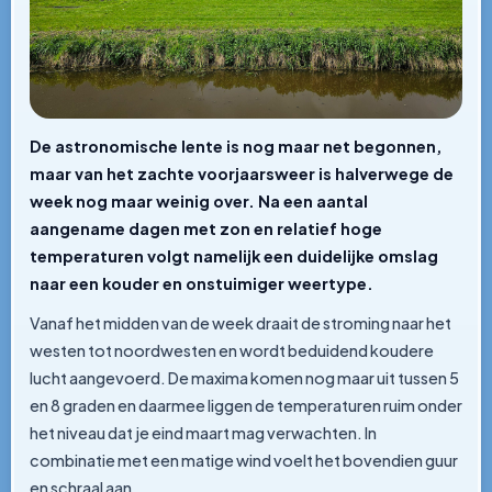
De astronomische lente is nog maar net begonnen,
maar van het zachte voorjaarsweer is halverwege de
week nog maar weinig over. Na een aantal
aangename dagen met zon en relatief hoge
temperaturen volgt namelijk een duidelijke omslag
naar een kouder en onstuimiger weertype.
Vanaf het midden van de week draait de stroming naar het
westen tot noordwesten en wordt beduidend koudere
lucht aangevoerd. De maxima komen nog maar uit tussen 5
en 8 graden en daarmee liggen de temperaturen ruim onder
het niveau dat je eind maart mag verwachten. In
combinatie met een matige wind voelt het bovendien guur
en schraal aan.