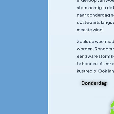
In de loop van woe
stormachtig in de k
naar donderdag ne
oostwaarts langs 
meeste wind.
Zoals de weermodel
worden. Rondom st
een zware storm k
te houden. Al enk
kustregio. Ook la