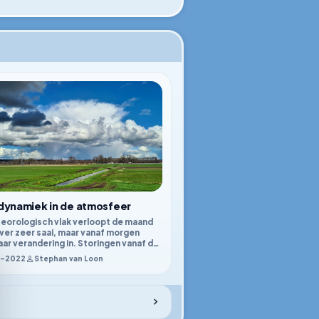
dynamiek in de atmosfeer
eorologisch vlak verloopt de maand
ver zeer saai, maar vanaf morgen
ar verandering in. Storingen vanaf de
 weten de Benelux weer te vinden en
1–2022
Stephan van Loon
 een wisselvallig en windrijk
pe op. Na het weekend wordt het
uur.