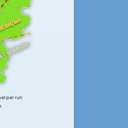
el per run
s.