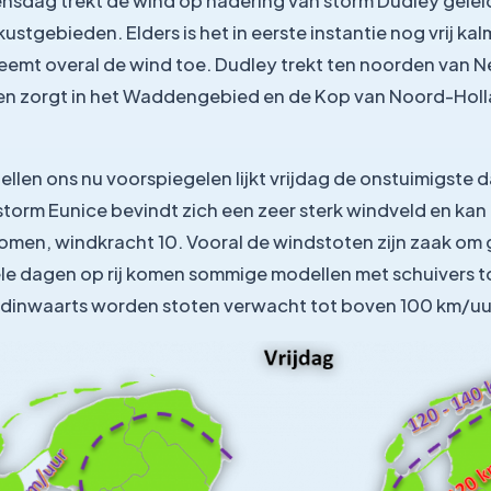
nsdag trekt de wind op nadering van storm Dudley geleide
ustgebieden. Elders is het in eerste instantie nog vrij ka
emt overal de wind toe. Dudley trekt ten noorden van 
en zorgt in het Waddengebied en de Kop van Noord-Holl
len ons nu voorspiegelen lijkt vrijdag de onstuimigste 
orm Eunice bevindt zich een zeer sterk windveld en kan 
omen, windkracht 10. Vooral de windstoten zijn zaak om 
ele dagen op rij komen sommige modellen met schuivers to
ndinwaarts worden stoten verwacht tot boven 100 km/uu