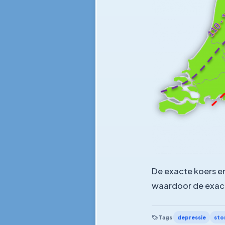
De exacte koers en
waardoor de exacte
depressie
sto
Tags