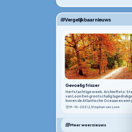
Vergelijkbaar nieuws
Gevoelig frisser
Herfstachtige week. Archieffoto: St
van Loon Een grootschalig lagedrukg
boven de Atlantische Oceaan en een 
van ho
19–10–2021
Stephan van Loon
Meer weernieuws