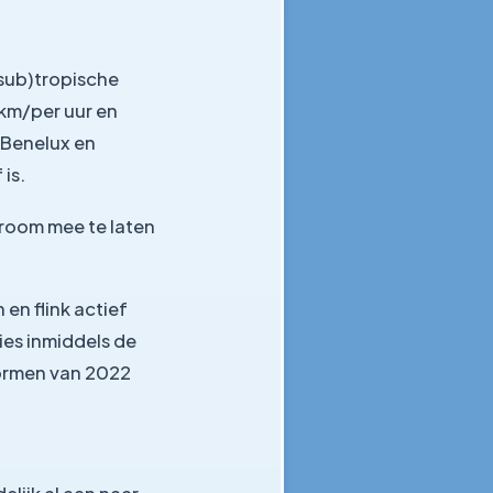
(sub)tropische
 km/per uur en
 Benelux en
is.
room mee te laten
en flink actief
ies inmiddels de
tormen van 2022