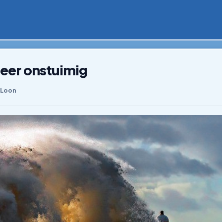
eer onstuimig
 Loon