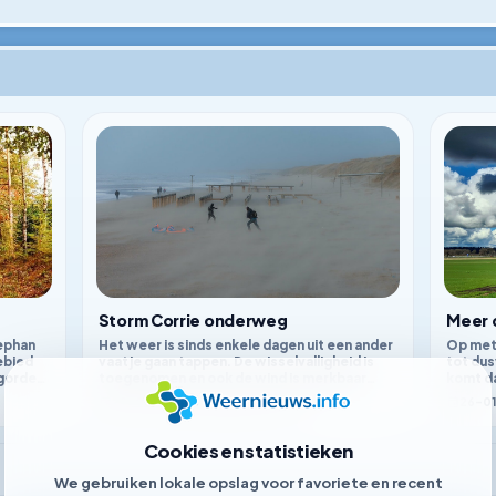
Storm Corrie onderweg
Meer 
ephan
Het weer is sinds enkele dagen uit een ander
Op met
ebied
vaatje gaan tappen. De wisselvalligheid is
tot dus
gordel
toegenomen en ook de wind is merkbaar
komt da
aanwezig. Komende tijd blijft het wisselvallig
oceaan
29–01–2022
Stephan van Loon
26–0
en lijkt het meer herfst dan winter. Mogelijk
leveren
dat het maandag tot de eerste officiële
weerty
storm van 2022 komt.
zelfs g
Cookies en statistieken
We gebruiken lokale opslag voor favoriete en recent