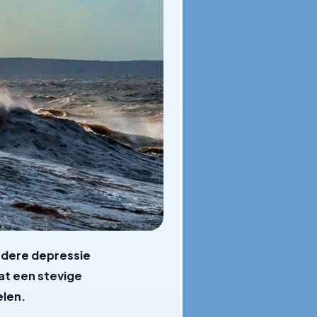
ndere depressie
aat een stevige
elen.