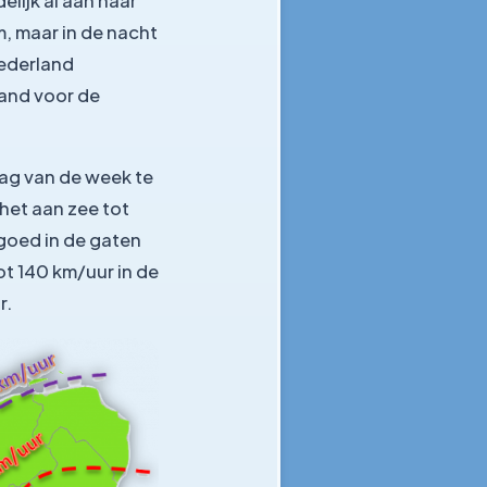
lijk al aan naar
lm, maar in de nacht
Nederland
and voor de
dag van de week te
het aan zee tot
goed in de gaten
t 140 km/uur in de
r.