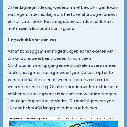
Zaterdag begint de dag wederom met bewolking en lokaal
wat regen. In de middag wordt het overal droog en breekt
de zon vaker door. Het is nog steeds aan de zachte kant
met maxima tussen de 8 en 11 graden.
Hogedruk komt aan zet
Vanaf zondag gaat een hogedrukgebied ten oosten van
ons land ons weer beïnvloeden. Er komt een
(zuid)oostenwind op gang en we schakelen over naar een
koeler, rustiger en zonniger weertype. De kans op lichte
vorst in de nachten neemt weer toe en de zon komt er
weer steeds vaker bij. Qua kou moeten we het echter puur
hebben van stralingsvorst in de nachten, want in de hogere
luchtlagen is geen kou te vinden. Dit prachtige weertype
lijkt een behoorlijk lange periode aan te houden.