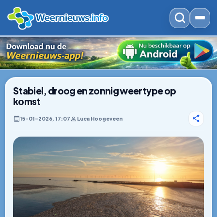
Stabiel, droog en zonnig weertype op
komst
15–01–2026, 17:07
Luca Hoogeveen