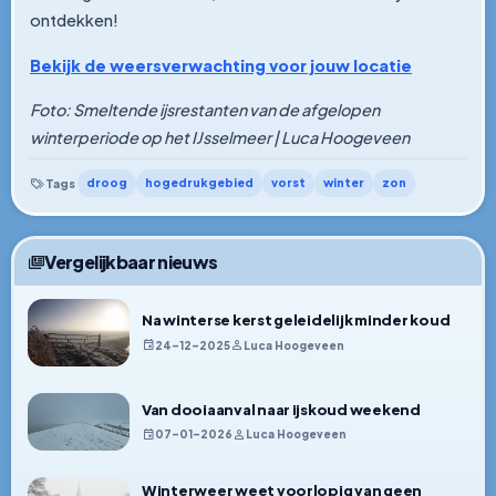
ontdekken!
Bekijk de weersverwachting voor jouw locatie
Foto: Smeltende ijsrestanten van de afgelopen
winterperiode op het IJsselmeer | Luca Hoogeveen
droog
hogedrukgebied
vorst
winter
zon
Tags
Vergelijkbaar nieuws
Na winterse kerst geleidelijk minder koud
24–12–2025
Luca Hoogeveen
Van dooiaanval naar ijskoud weekend
07–01–2026
Luca Hoogeveen
Winterweer weet voorlopig van geen