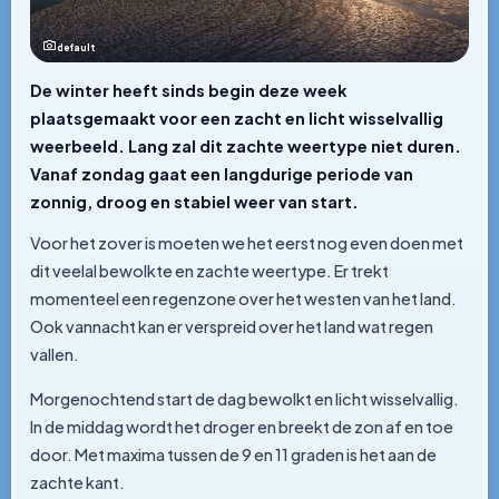
default
De winter heeft sinds begin deze week
plaatsgemaakt voor een zacht en licht wisselvallig
weerbeeld. Lang zal dit zachte weertype niet duren.
Vanaf zondag gaat een langdurige periode van
zonnig, droog en stabiel weer van start.
Voor het zover is moeten we het eerst nog even doen met
dit veelal bewolkte en zachte weertype. Er trekt
momenteel een regenzone over het westen van het land.
Ook vannacht kan er verspreid over het land wat regen
vallen.
Morgenochtend start de dag bewolkt en licht wisselvallig.
In de middag wordt het droger en breekt de zon af en toe
door. Met maxima tussen de 9 en 11 graden is het aan de
zachte kant.