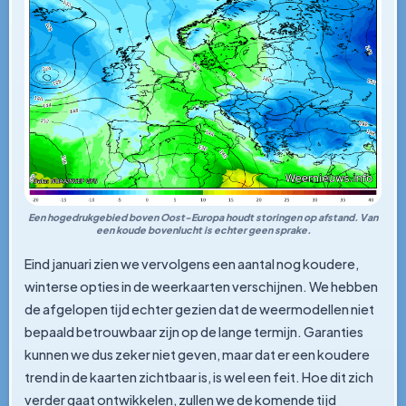
Een hogedrukgebied boven Oost-Europa houdt storingen op afstand. Van
een koude bovenlucht is echter geen sprake.
Eind januari zien we vervolgens een aantal nog koudere,
winterse opties in de weerkaarten verschijnen. We hebben
de afgelopen tijd echter gezien dat de weermodellen niet
bepaald betrouwbaar zijn op de lange termijn. Garanties
kunnen we dus zeker niet geven, maar dat er een koudere
trend in de kaarten zichtbaar is, is wel een feit. Hoe dit zich
verder gaat ontwikkelen, zullen we de komende tijd